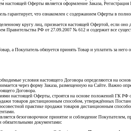
лем настоящей Оферты является оформление Заказа, Регистрация
ль гарантирует, что ознакомлен с содержанием Оферты в полном
деленному кругу лиц, признается настоящей Офертой, если оно 
ем Правительства РФ от 27.09.2007 № 612 и содержит все суще
 Товар, а Покупатель обязуется принять Товар и уплатить за нег
 необходимые условия настоящего Договора определяются на осн
нимается через форму Заказа, размещенную на Сайте. Важно оп
стоящего Договора.
виями настоящей Оферты, строятся на основе положений ГК РФ о
родажи товаров дистанционным способом, утверждённых Постано
росовестной практике продажи товаров дистанционным способо
ментами.
вляется безоговорочное принятие и соблюдение Покупателем, п
и обязательными документами: