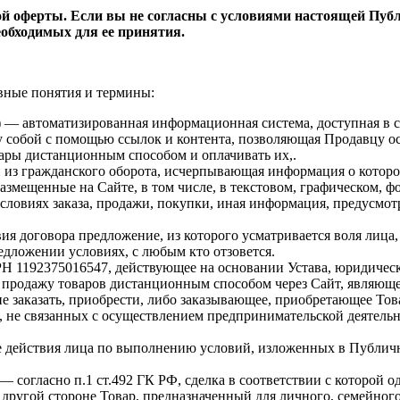
 оферты. Если вы не согласны с условиями настоящей Публи
еобходимых для ее принятия.
вные понятия и термины:
) — автоматизированная информационная система, доступная в с
у собой с помощью ссылок и контента, позволяющая Продавцу 
овары дистанционным способом и оплачивать их,.
 из гражданского оборота, исчерпывающая информация о которо
азмещенные на Сайте, в том числе, в текстовом, графическом, фо
условиях заказа, продажи, покупки, иная информация, предусм
я договора предложение, из которого усматривается воля лица
едложении условиях, с любым кто отзовется.
2375016547, действующее на основании Устава, юридический 
 продажу товаров дистанционным способом через Сайт, являющ
 заказать, приобрести, либо заказывающее, приобретающее То
 не связанных с осуществлением предпринимательской деятель
 действия лица по выполнению условий, изложенных в Публичн
 — согласно п.1 ст.492 ГК РФ, сделка в соответствии с которо
ь другой стороне Товар, предназначенный для личного, семейног