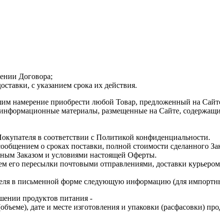
чении Договора;
оставки, с указанием срока их действия.
шим намерение приобрести любой Товар, предложенный на Сайт
ие информационные материалы, размещенные на Сайте, содержа
Покупателя в соответствии с Политикой конфиденциальности.
с сообщением о сроках поставки, полной стоимости сделанного За
енным Заказом и условиями настоящей Оферты.
тем его пересылки почтовыми отправлениями, доставки курьером
пателя в письменной форме следующую информацию (для импортн
ошении продуктов питания -
(объеме), дате и месте изготовления и упаковки (расфасовки) пр