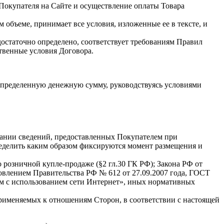
 Покупателя на Сайте и осуществление оплаты Товара
 объеме, принимает все условия, изложенные ее в тексте, и
достаточно определено, соответствует требованиям Правил
ственные условия Договора.
о определенную денежную сумму, руководствуясь условиями
овании сведений, предоставленных Покупателем при
ределить каким образом фиксируются момент размещения и
 розничной купле-продаже (§2 гл.30 ГК РФ); Закона РФ от
влением Правительства РФ № 612 от 27.09.2007 года, ГОСТ
м с использованием сети Интернет», иных нормативных
рименяемых к отношениям Сторон, в соответствии с настоящей