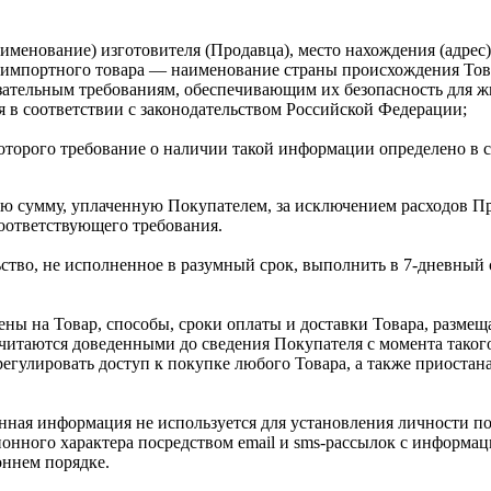
аименование) изготовителя (Продавца), место нахождения (адре
я импортного товара — наименование страны происхождения Тов
язательным требованиям, обеспечивающим их безопасность для ж
 в соответствии с законодательством Российской Федерации;
оторого требование о наличии такой информации определено в с
елю сумму, уплаченную Покупателем, за исключением расходов П
соответствующего требования.
ьство, не исполненное в разумный срок, выполнить в 7-дневный 
цены на Товар, способы, сроки оплаты и доставки Товара, разм
считаются доведенными до сведения Покупателя с момента тако
 регулировать доступ к покупке любого Товара, а также приоста
анная информация не используется для установления личности п
ного характера посредством email и sms-рассылок с информацие
оннем порядке.