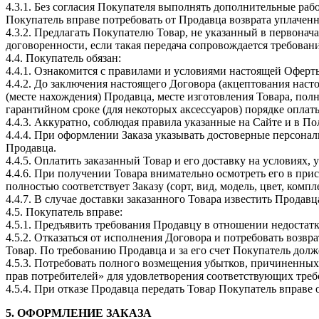
4.3.1. Без согласия Покупателя выполнять дополнительные работ
Покупатель вправе потребовать от Продавца возврата уплаче
4.3.2. Предлагать Покупателю Товар, не указанный в первона
договоренности, если такая передача сопровождается требован
4.4. Покупатель обязан:
4.4.1. Ознакомится с правилами и условиями настоящей Оферт
4.4.2. До заключения настоящего Договора (акцептования наст
(месте нахождения) Продавца, месте изготовления Товара, пол
гарантийном сроке (для некоторых аксессуаров) порядке оплат
4.4.3. Аккуратно, соблюдая правила указанные на Сайте и в П
4.4.4. При оформлении Заказа указывать достоверные персона
Продавца.
4.4.5. Оплатить заказанный Товар и его доставку на условиях,
4.4.6. При получении Товара внимательно осмотреть его в при
полностью соответствует Заказу (сорт, вид, модель, цвет, ком
4.4.7. В случае доставки заказанного Товара известить Продавц
4.5. Покупатель вправе:
4.5.1. Предъявить требования Продавцу в отношении недостат
4.5.2. Отказаться от исполнения Договора и потребовать возв
Товар. По требованию Продавца и за его счет Покупатель долж
4.5.3. Потребовать полного возмещения убытков, причиненны
прав потребителей» для удовлетворения соответствующих тре
4.5.4. При отказе Продавца передать Товар Покупатель вправ
5. ОФОРМЛЕНИЕ ЗАКАЗА