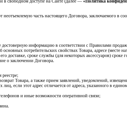
й в свободном доступе на Сайте (далее —
«Политика конфиден
ют неотъемлемую часть настоящего Договора, заключаемого в со
айте достоверную информацию в соответствии с Правилами прод
б основных потребительских свойствах Товара, адресе (месте на
го доставке, сроке службы (для некоторых аксессуаров) сроке г
ение о заключении Договора.
м реестре;
ся возврат Товара, а также прием заявлений, уведомлений, изве
лиц, если этот адрес отличается от адреса, указанного в един
 телефонов и иные возможности оперативной связи;
зина.