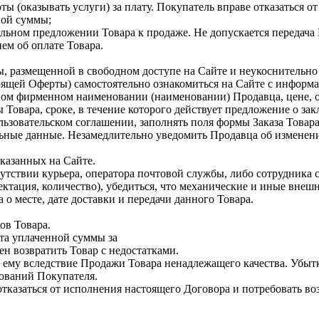
ы (оказывать услуги) за плату. Покупатель вправе отказаться от 
нной суммы;
чальном предложении Товара к продаже. Не допускается передач
ием об оплате Товара.
ы, размещенной в свободном доступе на Сайте и неукоснительно
оящей Оферты) самостоятельно ознакомиться на Сайте с информа
ном фирменном наименовании (наименовании) Продавца, цене, об
ы Товара, сроке, в течение которого действует предложение о з
ользовательском соглашении, заполнять поля формы Заказа Товар
льные данные. Незамедлительно уведомить Продавца об изменен
 указанных на Сайте.
сутствии курьера, оператора почтовой службы, либо сотрудника 
плектация, количество), убедиться, что механические и иные вне
а о месте, дате доставки и передачи данного Товара.
ков Товара.
рата уплаченной суммы за
ен возвратить Товар с недостатками.
х ему вследствие Продажи Товара ненадлежащего качества. Убыт
бований Покупателя.
е отказаться от исполнения настоящего Договора и потребовать