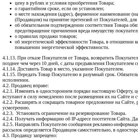
цену в рублях и условия приобретения Товара;
о гарантийном сроке, если он установлен;
о месте нахождения (адрес), фирменное наименование (н
(Продавцом) на принятие претензий от Покупателей, дл
об обязательном подтверждении соответствия Товара об
предотвращение причинения вреда имуществу покупателя
о правилах продажи товаров;
об энергетической эффективности Товара, в отношении к
повышении энергетической эффективности.
4.1.13. При отказе Покупателя от Товара, возвратить Покупат
позднее чем через 10 дней, с даты предъявления Покупателем 
4.1.14. Доставить Товар в место, указанное Покупателем.
4.1.15. Передать Товар Покупателю в разумный срок. Обязател
исполнении.
4.2. Продавец вправе:
4.2.1. Изменять в одностороннем порядке настоящую Оферту, 
вступают в силу немедленно после размещения их на Сайте и 
4.2.2. Расширять и сокращать товарное предложение на Сайте,
усмотрению.
4.2.3. Установить ограничение на резервирование Товара.
4.2.4. Получать информацию об IP-адресе посетителя Сайта. Д
4.2.5. Направлять Покупателю сообщения рекламно-информацион
рассылок определяется Продавцом самостоятельно, в одностор
4.3. Продавцу запрещено: