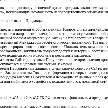
оваров по договору розничной купли-продажи, заключаемому н
ет», исключающим возможность непосредственного ознакомления
ствия от имени Продавца.
звести первичный отбор заказанных Товаров для их дальнейше
енное в направлении электронного запроса по установленной 
лжным образом оформленную Заявку на приобретение Товара, п
зведенный Менеджером расчёт стоимости заказанного Товара; о
арегистрированного в соответствии с Пользовательским соглаш
ого кабинета Покупатель получает доступ к истории и состояни
кже подписаться на новостные и рекламные рассылки.
теля на Сайте, доступный Покупателю после прохождения проц
Покупателем и управления своими Заказами.
елем Персональных данных в специальную форму на Сайте, для
а, Заказа и оплаты Товаров, информация о которых размещена 
процедура внесения Покупателем необходимых данных в поля 
 или мобильного устройства, подключённого к локальной сети
сно п.1 ст.435 и п.2 ст.437 ГК РФ, является официальным предл
 скрепления печатями, сохраняя при этом юридическую силу.