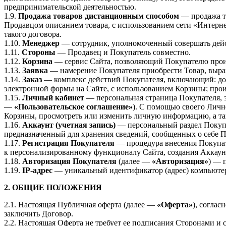
предпринимательской деятельностью.
1.9.
Продажа товаров дистанционным способом
— продажа т
Продавцом описанием товара, с использованием сети «Интерн
такого договора.
1.10.
Менеджер
— сотрудник, уполномоченный совершать дей
1.11.
Стороны
— Продавец и Покупатель совместно.
1.12.
Корзина
— сервис Сайта, позволяющий Покупателю прои
1.13.
Заявка
— намерение Покупателя приобрести Товар, выраж
1.14.
Заказ
— комплекс действий Покупателя, включающий: до
электронной формы на Сайте, с использованием Корзины; прои
1.15.
Личный кабинет
— персональная страница Покупателя, з
—
«Пользовательское соглашение»
). С помощью своего Личн
Корзины, просмотреть или изменить личную информацию, а та
1.16.
Аккаунт (учетная запись)
— персональный раздел Покупа
предназначенный для хранения сведений, сообщенных о себе 
1.17.
Регистрация Покупателя
— процедура внесения Покупат
к персонализированному функционалу Сайта, создания Аккаунт
1.18.
Авторизация Покупателя
(далее —
«Авторизация»
) — 
1.19.
IP-адрес
— уникальный идентификатор (адрес) компьютера
2. ОБЩИЕ ПОЛОЖЕНИЯ
2.1. Настоящая Публичная оферта (далее —
«Оферта»
), согла
заключить Договор.
2.2. Настоящая Оферта не требует ее подписания Сторонами и