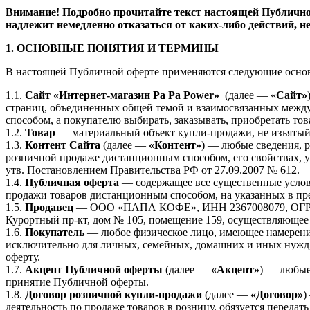
Внимание! Подробно прочитайте текст настоящей Публичной
надлежит немедленно отказаться от каких-либо действий, н
1. ОСНОВНЫЕ ПОНЯТИЯ И ТЕРМИНЫ
В настоящей Публичной оферте применяются следующие осно
1.1.
Сайт «Интернет-магазин Pa Pa Power»
(далее — «
Сайт»
страниц, объединенных общей темой и взаимосвязанных межд
способом, а покупателю выбирать, заказывать, приобретать т
1.2.
Товар
— материальный объект купли-продажи, не изъятый
1.3.
Контент Сайта
(далее —
«Контент»
) — любые сведения, р
розничной продаже дистанционным способом, его свойствах, 
утв. Постановлением Правительства РФ от 27.09.2007 № 612.
1.4.
Публичная оферта
— содержащее все существенные услови
продажи товаров дистанционным способом, на указанных в пр
1.5.
Продавец
— ООО «ПАПА КОФЕ», ИНН 2367008079, ОГРН 119
Курортный пр-кт, дом № 105, помещение 159, осуществляющее
1.6.
Покупатель
— любое физическое лицо, имеющее намерение
исключительно для личных, семейных, домашних и иных нужд,
оферту.
1.7.
Акцепт Публичной оферты
(далее —
«Акцепт»
) — любые
принятие Публичной оферты.
1.8.
Договор розничной купли-продажи
(далее —
«Договор»
)
деятельность по продаже товаров в розницу, обязуется передат